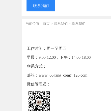
联系我们
当前位置：
首页
>
联系我们
> 联系我们
工作时间：周一至周五
早晨：9:00-12:00，下午：14:00-18:00
联系方式：
邮箱：www_66gang_com@126.com
微信管理员：