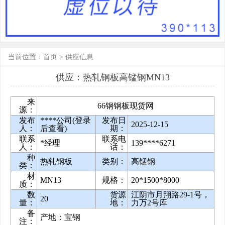
当前位置：
首页
>
供应信息
供应：热轧钢板高锰钢MN13
来
66钢钢板现货网
源：
发布
****公司(登录
发布日
2025-12-15
人：
后查看)
期：
联系
联系电
*经理
139****6271
人：
话：
种
热轧钢板
类别：
高锰钢
类：
材
MN13
规格：
20*1500*8000
质：
数
货源
江阴市月翔路29-1号，
20
量：
地：
力万2号库
备
产地：宝钢
注：